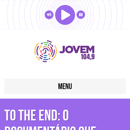
MENU
To the End: o