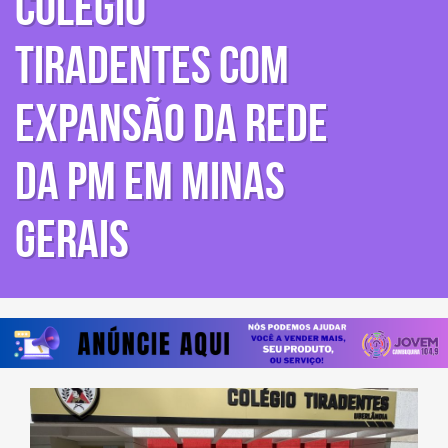
Colégio
Tiradentes com
expansão da rede
da PM em Minas
Gerais