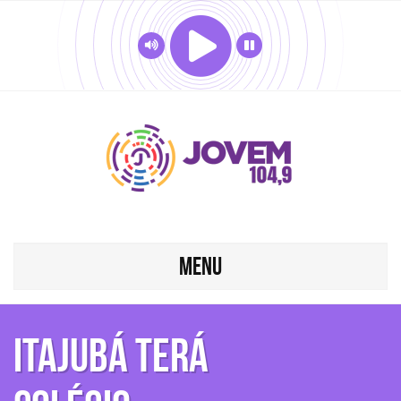
MENU
Itajubá terá