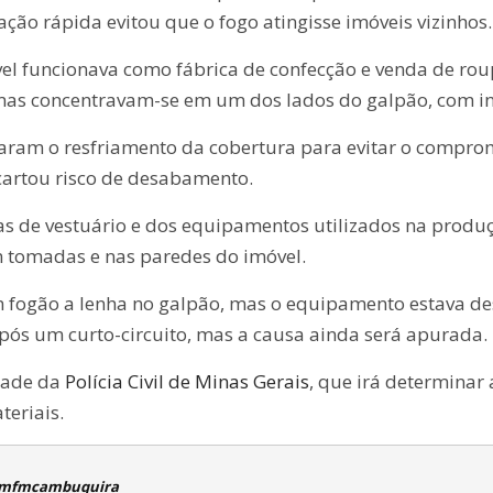
tuação rápida evitou que o fogo atingisse imóveis vizinhos.
el funcionava como fábrica de confecção e venda de ro
hamas concentravam-se em um dos lados do galpão, com in
izaram o resfriamento da cobertura para evitar o compro
scartou risco de desabamento.
ças de vestuário e dos equipamentos utilizados na pro
em tomadas e nas paredes do imóvel.
fogão a lenha no galpão, mas o equipamento estava desat
s um curto-circuito, mas a causa ainda será apurada.
idade da
Polícia Civil de Minas Gerais
, que irá determinar
teriais.
vemfmcambuquira