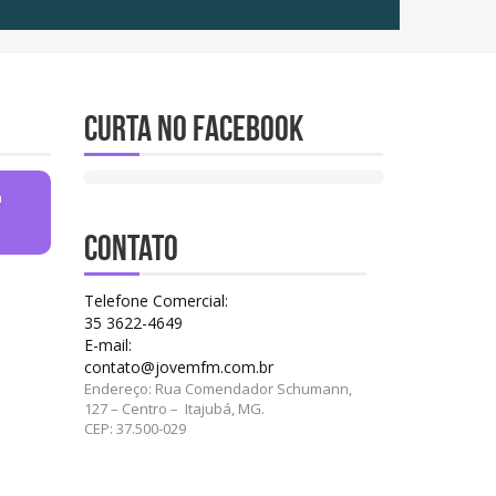
Curta no Facebook
u
CONTATO
Telefone Comercial:
35 3622-4649
E-mail:
contato@jovemfm.com.br
Endereço: Rua Comendador Schumann,
127 – Centro – Itajubá, MG.
CEP: 37.500-029