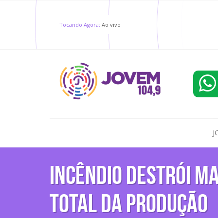
Tocando Agora:
Ao vivo
J
Incêndio destrói m
total da produção