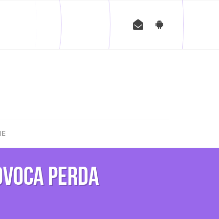
IE
ovoca perda