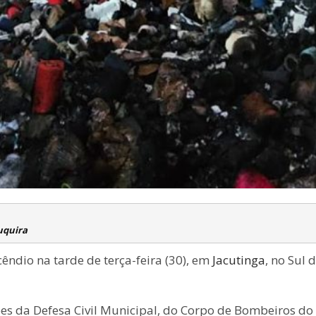
uquira
ndio na tarde de terça-feira (30), em
Jacutinga
, no Sul
s da Defesa Civil Municipal, do Corpo de Bombeiros d