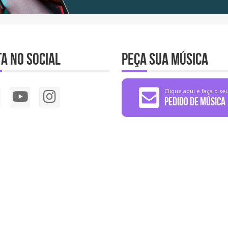
a no social
Peça sua música
Clique aqui e faça o se
Pedido de Música