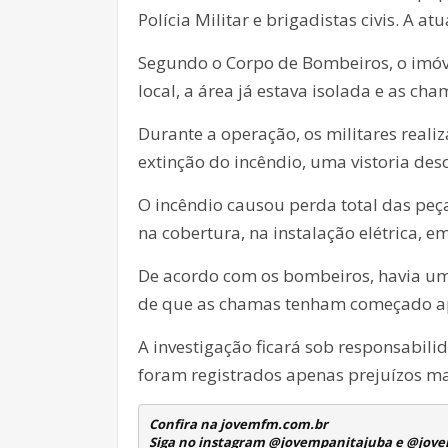
Polícia Militar e brigadistas civis. A a
Segundo o Corpo de Bombeiros, o imóv
local, a área já estava isolada e as c
Durante a operação, os militares real
extinção do incêndio, uma vistoria de
O incêndio causou perda total das pe
na cobertura, na instalação elétrica, 
De acordo com os bombeiros, havia um 
de que as chamas tenham começado apó
A investigação ficará sob responsabil
foram registrados apenas prejuízos ma
Confira na jovemfm.com.br
Siga no instagram @jovempanitajuba e @jo