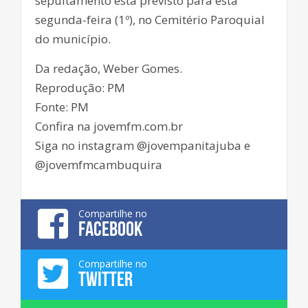
sepultamento está previsto para esta
segunda-feira (1º), no Cemitério Paroquial
do município.
Da redação, Weber Gomes.
Reprodução: PM
Fonte: PM
Confira na jovemfm.com.br
Siga no instagram @jovempanitajuba e
@jovemfmcambuquira
Compartilhe no
FACEBOOK
Compartilhe no
TWITTER